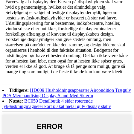
Farvevalg af displayhylder. Farven på displayhylden skal være
hvid og gennemsigtig, hvilket er det almindelige valg.
Selvfølgelig er valget af festlige displayhylder rødt, ligesom
postens nytårskortdisplayhylder er baseret på stor rød farve.
Udstillingsplacering for at bestemme, indkøbscentre, hoteller,
vinduesdiske eller butikker, forskellige displayterminaler er
forskellige afhængigt af kravene til displayskabets design.
Forskellige displaymiljøer kan give stedets omfang, men
størrelsen på området er ikke den samme, og designidéerne skal
organiseres i henhold til den faktiske situation. Budgettet for
udstillingen bør have et bestemt omfang. Det kan ikke være både
for at hesten kan løbe, men også for at hesten ikke spiser græs,
verden er ikke så god. At bruge så få penge som muligt, gøre så
mange ting som muligt, i de fleste tilfælde kan kun være ideelt.
Tidligere:
HD009 Husholdningsapparater Aircondition Trægulv
POS Merchandising Display Stand Med Skærm
Næste:
BC059 Detailbutik 4 sider roterende
lykønskningmagneter kort plakat metal gulv display stativ