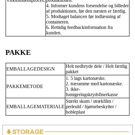
Virksomhedsproces:
produktionen.
4. Informer kundens forsendelse og billeder
af produktionen, før den næsten er færdig.
5. Modtaget balancen før indlæsning af
containeren.
6. Rettidig feedbackinformation fra
kunden.
PAKKE
Helt nedbryde dele / Helt færdig
EMBALLAGEDESIGN
pakket
1. 5 lags kartonæske.
2. træramme med kartonæske.
PAKKEMETODE
3. ikke-
fumigeringskrydsfinerkasse
Stærkt skum / strækfilm /
EMBALLAGEMATERIALE
perleuld / hjørnebeskytter /
bobleplast