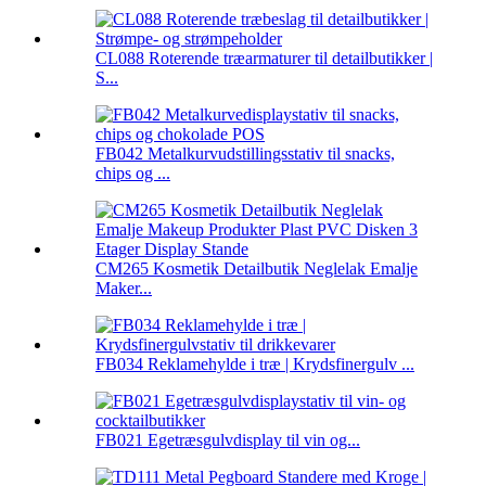
CL088 Roterende træarmaturer til detailbutikker |
S...
FB042 Metalkurvudstillingsstativ til snacks,
chips og ...
CM265 Kosmetik Detailbutik Neglelak Emalje
Maker...
FB034 Reklamehylde i træ | Krydsfinergulv ...
FB021 Egetræsgulvdisplay til vin og...