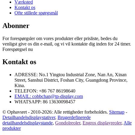
Værksted
Kontakt os
Ofte stillede spørgsmål
Abonner
For forespørgsler om vores produkter eller prisliste, bedes du
venligst give os din e-mail, og vi vil kontakte dig inden for 24 timer.
Forespørgsel nu
Kontakt os
ADRESSE: No.1 Yingtou Industrial Zone, Nan An, Xinan
Street, Sanshui District, Foshan City, Guangdong Province,
Kina.
TELEFON: +86 767 86198640
EMAIL:
cobbchan@tp-display.com
WHATSAPP: 86 13630098457
© Ophavsret - 2010-2026: Alle rettigheder forbeholdes.
Sitemap
-
Detailhandelsdisplaystativer
,
Brugerdefinerede
detailhandelsdisplaystande
,
Gondolreoler
,
Engros displayreoler
,
Alle
produkter