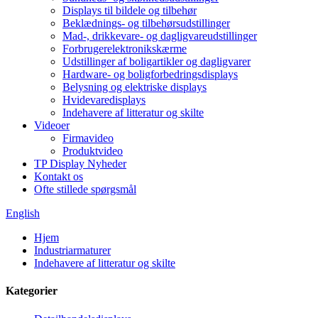
Displays til bildele og tilbehør
Beklædnings- og tilbehørsudstillinger
Mad-, drikkevare- og dagligvareudstillinger
Forbrugerelektronikskærme
Udstillinger af boligartikler og dagligvarer
Hardware- og boligforbedringsdisplays
Belysning og elektriske displays
Hvidevaredisplays
Indehavere af litteratur og skilte
Videoer
Firmavideo
Produktvideo
TP Display Nyheder
Kontakt os
Ofte stillede spørgsmål
English
Hjem
Industriarmaturer
Indehavere af litteratur og skilte
Kategorier