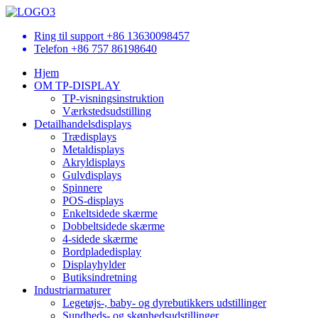
Ring til support
+86 13630098457
Telefon
+86 757 86198640
Hjem
OM TP-DISPLAY
TP-visningsinstruktion
Værkstedsudstilling
Detailhandelsdisplays
Trædisplays
Metaldisplays
Akryldisplays
Gulvdisplays
Spinnere
POS-displays
Enkeltsidede skærme
Dobbeltsidede skærme
4-sidede skærme
Bordpladedisplay
Displayhylder
Butiksindretning
Industriarmaturer
Legetøjs-, baby- og dyrebutikkers udstillinger
Sundheds- og skønhedsudstillinger