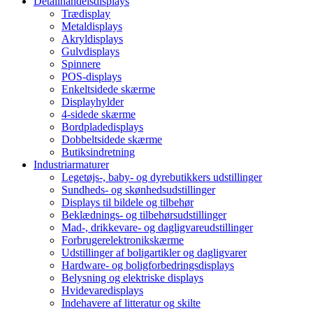
Detailhandelsdisplays
Trædisplay
Metaldisplays
Akryldisplays
Gulvdisplays
Spinnere
POS-displays
Enkeltsidede skærme
Displayhylder
4-sidede skærme
Bordpladedisplays
Dobbeltsidede skærme
Butiksindretning
Industriarmaturer
Legetøjs-, baby- og dyrebutikkers udstillinger
Sundheds- og skønhedsudstillinger
Displays til bildele og tilbehør
Beklædnings- og tilbehørsudstillinger
Mad-, drikkevare- og dagligvareudstillinger
Forbrugerelektronikskærme
Udstillinger af boligartikler og dagligvarer
Hardware- og boligforbedringsdisplays
Belysning og elektriske displays
Hvidevaredisplays
Indehavere af litteratur og skilte