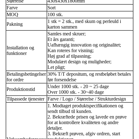
Størrelse
430x430x1800mm
Farve
Sort
MOQ
100 stk.
1 stk = 2 stk., med skum og perleuld i
Pakning
karton sammen
Samles med skruer;
Et års garanti;
Uafhængig innovation og originalitet;
Installation og
Kan roteres for visning;
funktioner
Høj grad af tilpasning;
Modulært design og muligheder;
Let pligt;
Betalingsbetingelser
30% T/T depositum, og restbeløbet betales
for ordre
før forsendelse
Under 1000 stk. - 20 ~ 25 dage
Produktionstid
Over 1000 stk. - 30~40 dage
Tilpassede tjenester
Farve / Logo / Størrelse / Strukturdesign
1. Modtaget produktspecifikationen og
sendt tilbud til kunden.
2. Bekræftede prisen og lavede en prøve
for at kontrollere kvaliteten og andre
detaljer.
3. Bekræft prøven, afgiv ordren, start