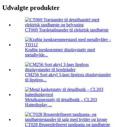
Udvalgte produkter
CT069 Trædetailstander til elektrisk tandbørste
Kraftig isenkræmmer displaystativ med
metalhylde...
CM256 Sort akryl 3-lags lipgloss displaystander
til lipgloss...
Metalkappestativ til detailbutik – CL203
Hattedisplay ...
CT028 Brugerdefineret tandpasta og tandbørste