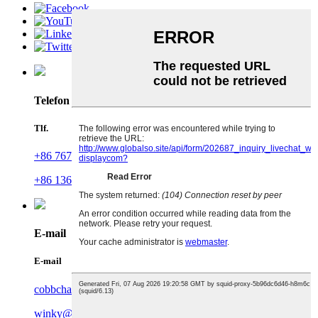
Telefon
Tlf.
+86 767 86198640
+86 13630098457
E-mail
E-mail
cobbchan@tp-display.com
winky@tp-display.com