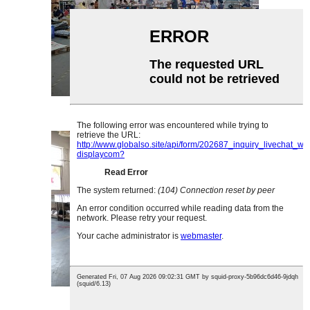
Akrylmonteringsværksted
Limningsværksted