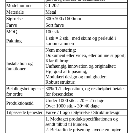
Modelnummer
CL202
Materiale
Metal
Størrelse
300x500x1600mm
Farve
Sort farve
MOQ
100 stk.
1 stk = 2 stk., med skum og perleuld i
Pakning
karton sammen
Nem montering;
Dokument eller video, eller online support;
Klar til brug;
Installation og
Uafhængig innovation og originalitet;
funktioner
Høj grad af tilpasning;
Modulært design og muligheder;
Robust struktur;
Betalingsbetingelser
30% T/T depositum, og restbeløbet betales
for ordre
før forsendelse
Under 1000 stk. - 20 ~ 25 dage
Produktionstid
Over 1000 stk. - 30~40 dage
Tilpassede tjenester
Farve / Logo / Størrelse / Strukturdesign
1. Modtaget produktspecifikationen og
sendt tilbud til kunden.
2. Bekræftede prisen og lavede en prøve