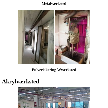
Metalværksted
Pulverlakering W
værksted
Akrylværksted