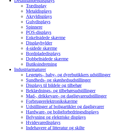
Detailhandelsdisplays
Trædisplay
Metaldisplays
Akryldisplays
Gulvdisplays
Spinnere
POS-displays
Enkeltsidede skærme
Displayhylder
4-sidede skærme
Bordpladedisplays
Dobbeltsidede skærme
Butiksindretning
Industriarmaturer
Legetøjs-, baby- og dyrebutikkers udstillinger
Sundheds- og skønhedsudstillinger
Displays til bildele og tilbehør
Beklædnings- og tilbehørsudstillinger
Mad-, drikkevare- og dagligvareudstillinger
Forbrugerelektronikskærme
Udstillinger af boligartikler og dagligvarer
Hardware- og boligforbedringsdisplays
Belysning og elektriske displays
Hvidevaredisplays
Indehavere af litteratur og skilte