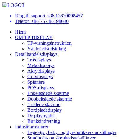
Ring til support
+86 13630098457
Telefon
+86 757 86198640
Hjem
OM TP-DISPLAY
TP-visningsinstruktion
Værkstedsudstilling
Detailhandelsdisplays
Trædisplays
Metaldisplays
Akryldisplays
Gulvdisplays
Spinnere
POS-displays
Enkeltsidede skærme
Dobbeltsidede skærme
4-sidede skærme
Bordpladedisplay
Displayhylder
Butiksindretning
Industriarmaturer
Legetøjs-, baby- og dyrebutikkers udstillinger
Sundheds- og skønhedsudstillinger