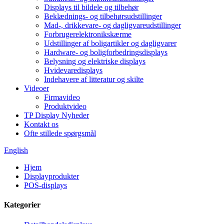
Displays til bildele og tilbehør
Beklædnings- og tilbehørsudstillinger
Mad-, drikkevare- og dagligvareudstillinger
Forbrugerelektronikskærme
Udstillinger af boligartikler og dagligvarer
Hardware- og boligforbedringsdisplays
Belysning og elektriske displays
Hvidevaredisplays
Indehavere af litteratur og skilte
Videoer
Firmavideo
Produktvideo
TP Display Nyheder
Kontakt os
Ofte stillede spørgsmål
English
Hjem
Displayprodukter
POS-displays
Kategorier