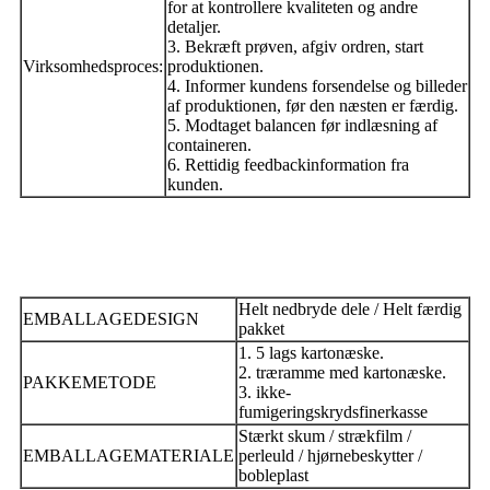
for at kontrollere kvaliteten og andre
detaljer.
3. Bekræft prøven, afgiv ordren, start
Virksomhedsproces:
produktionen.
4. Informer kundens forsendelse og billeder
af produktionen, før den næsten er færdig.
5. Modtaget balancen før indlæsning af
containeren.
6. Rettidig feedbackinformation fra
kunden.
Helt nedbryde dele / Helt færdig
EMBALLAGEDESIGN
pakket
1. 5 lags kartonæske.
2. træramme med kartonæske.
PAKKEMETODE
3. ikke-
fumigeringskrydsfinerkasse
Stærkt skum / strækfilm /
EMBALLAGEMATERIALE
perleuld / hjørnebeskytter /
bobleplast