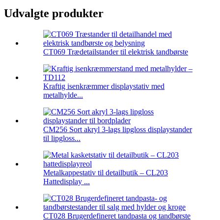
Udvalgte produkter
CT069 Trædetailstander til elektrisk tandbørste
Kraftig isenkræmmer displaystativ med
metalhylde...
CM256 Sort akryl 3-lags lipgloss displaystander
til lipgloss...
Metalkappestativ til detailbutik – CL203
Hattedisplay ...
CT028 Brugerdefineret tandpasta og tandbørste