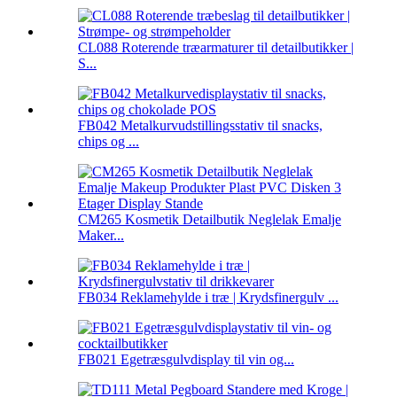
CL088 Roterende træarmaturer til detailbutikker |
S...
FB042 Metalkurvudstillingsstativ til snacks,
chips og ...
CM265 Kosmetik Detailbutik Neglelak Emalje
Maker...
FB034 Reklamehylde i træ | Krydsfinergulv ...
FB021 Egetræsgulvdisplay til vin og...