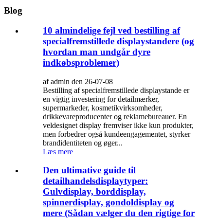
Blog
10 almindelige fejl ved bestilling af
specialfremstillede displaystandere (og
hvordan man undgår dyre
indkøbsproblemer)
af admin den 26-07-08
Bestilling af specialfremstillede displaystande er
en vigtig investering for detailmærker,
supermarkeder, kosmetikvirksomheder,
drikkevareproducenter og reklamebureauer. En
veldesignet display fremviser ikke kun produkter,
men forbedrer også kundeengagementet, styrker
brandidentiteten og øger...
Læs mere
Den ultimative guide til
detailhandelsdisplaytyper:
Gulvdisplay, borddisplay,
spinnerdisplay, gondoldisplay og
mere (Sådan vælger du den rigtige for