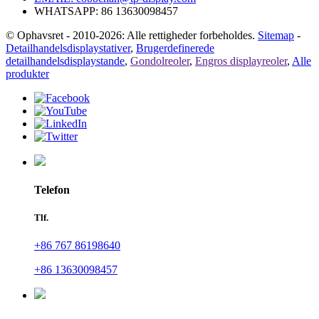
WHATSAPP: 86 13630098457
© Ophavsret - 2010-2026: Alle rettigheder forbeholdes.
Sitemap
-
Detailhandelsdisplaystativer
,
Brugerdefinerede
detailhandelsdisplaystande
,
Gondolreoler
,
Engros displayreoler
,
Alle
produkter
Telefon
Tlf.
+86 767 86198640
+86 13630098457