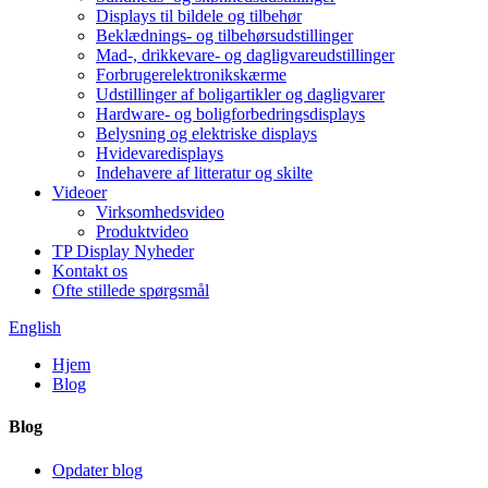
Displays til bildele og tilbehør
Beklædnings- og tilbehørsudstillinger
Mad-, drikkevare- og dagligvareudstillinger
Forbrugerelektronikskærme
Udstillinger af boligartikler og dagligvarer
Hardware- og boligforbedringsdisplays
Belysning og elektriske displays
Hvidevaredisplays
Indehavere af litteratur og skilte
Videoer
Virksomhedsvideo
Produktvideo
TP Display Nyheder
Kontakt os
Ofte stillede spørgsmål
English
Hjem
Blog
Blog
Opdater blog