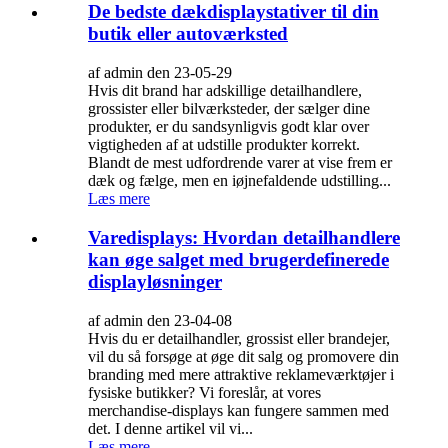
De bedste dækdisplaystativer til din
butik eller autoværksted
af admin den 23-05-29
Hvis dit brand har adskillige detailhandlere,
grossister eller bilværksteder, der sælger dine
produkter, er du sandsynligvis godt klar over
vigtigheden af ​​at udstille produkter korrekt.
Blandt de mest udfordrende varer at vise frem er
dæk og fælge, men en iøjnefaldende udstilling...
Læs mere
Varedisplays: Hvordan detailhandlere
kan øge salget med brugerdefinerede
displayløsninger
af admin den 23-04-08
Hvis du er detailhandler, grossist eller brandejer,
vil du så forsøge at øge dit salg og promovere din
branding med mere attraktive reklameværktøjer i
fysiske butikker? Vi foreslår, at vores
merchandise-displays kan fungere sammen med
det. I denne artikel vil vi...
Læs mere