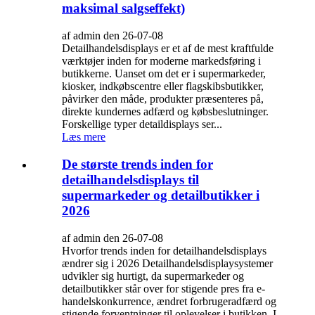
maksimal salgseffekt)
af admin den 26-07-08
Detailhandelsdisplays er et af de mest kraftfulde
værktøjer inden for moderne markedsføring i
butikkerne. Uanset om det er i supermarkeder,
kiosker, indkøbscentre eller flagskibsbutikker,
påvirker den måde, produkter præsenteres på,
direkte kundernes adfærd og købsbeslutninger.
Forskellige typer detaildisplays ser...
Læs mere
De største trends inden for
detailhandelsdisplays til
supermarkeder og detailbutikker i
2026
af admin den 26-07-08
Hvorfor trends inden for detailhandelsdisplays
ændrer sig i 2026 Detailhandelsdisplaysystemer
udvikler sig hurtigt, da supermarkeder og
detailbutikker står over for stigende pres fra e-
handelskonkurrence, ændret forbrugeradfærd og
stigende forventninger til oplevelser i butikken. I