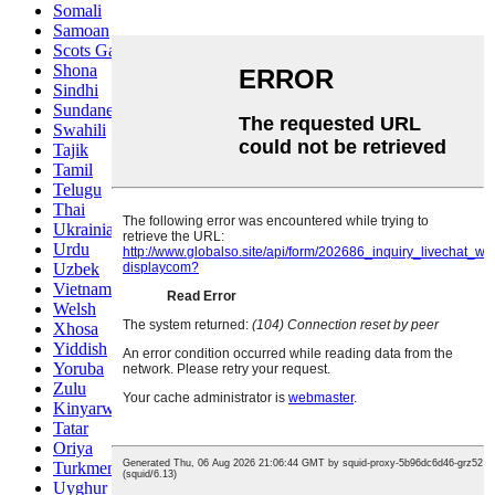
Somali
Samoan
Scots Gaelic
Shona
Sindhi
Sundanese
Swahili
Tajik
Tamil
Telugu
Thai
Ukrainian
Urdu
Uzbek
Vietnamese
Welsh
Xhosa
Yiddish
Yoruba
Zulu
Kinyarwanda
Tatar
Oriya
Turkmen
Uyghur