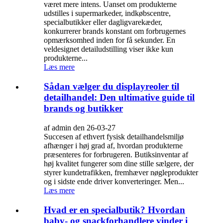
været mere intens. Uanset om produkterne
udstilles i supermarkeder, indkøbscentre,
specialbutikker eller dagligvarekæder,
konkurrerer brands konstant om forbrugernes
opmærksomhed inden for få sekunder. En
veldesignet detailudstilling viser ikke kun
produkterne...
Læs mere
Sådan vælger du displayreoler til
detailhandel: Den ultimative guide til
brands og butikker
af admin den 26-03-27
Succesen af ​​ethvert fysisk detailhandelsmiljø
afhænger i høj grad af, hvordan produkterne
præsenteres for forbrugeren. Butiksinventar af
høj kvalitet fungerer som dine stille sælgere, der
styrer kundetrafikken, fremhæver nøgleprodukter
og i sidste ende driver konverteringer. Men...
Læs mere
Hvad er en specialbutik? Hvordan
baby- og snackforhandlere vinder i