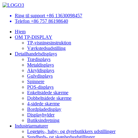
Ring til support
+86 13630098457
Telefon
+86 757 86198640
Hjem
OM TP-DISPLAY
TP-visningsinstruktion
Værkstedsudstilling
Detailhandelsdisplays
Trædisplays
Metaldisplays
Akryldisplays
Gulvdisplays
Spinnere
POS-displays
Enkeltsidede skærme
Dobbeltsidede skærme
4-sidede skærme
Bordpladedisplay
Displayhylder
Butiksindretning
Industriarmaturer
Legetøjs-, baby- og dyrebutikkers udstillinger
Sundheds- og skønhedsudstillinger