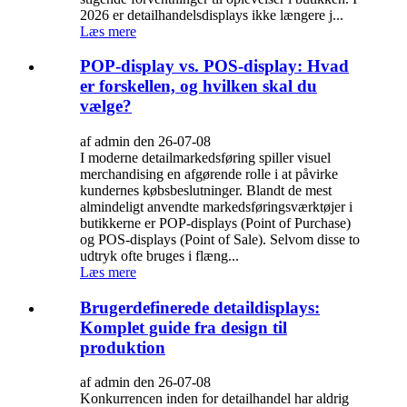
2026 er detailhandelsdisplays ikke længere j...
Læs mere
POP-display vs. POS-display: Hvad
er forskellen, og hvilken skal du
vælge?
af admin den 26-07-08
I moderne detailmarkedsføring spiller visuel
merchandising en afgørende rolle i at påvirke
kundernes købsbeslutninger. Blandt de mest
almindeligt anvendte markedsføringsværktøjer i
butikkerne er POP-displays (Point of Purchase)
og POS-displays (Point of Sale). Selvom disse to
udtryk ofte bruges i flæng...
Læs mere
Brugerdefinerede detaildisplays:
Komplet guide fra design til
produktion
af admin den 26-07-08
Konkurrencen inden for detailhandel har aldrig